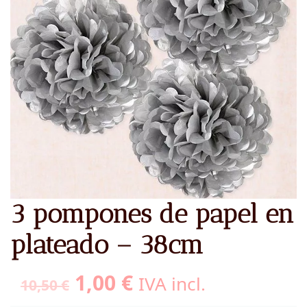
3 pompones de papel en
plateado – 38cm
El
El
1,00
€
IVA incl.
10,50
€
precio
precio