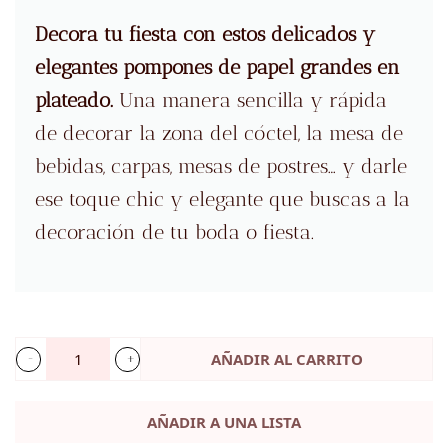
original
actual
Decora tu fiesta con estos delicados y
era:
es:
elegantes pompones de papel grandes en
10,50 €.
1,00 €.
plateado
.
Una manera sencilla y rápida
de decorar la zona del cóctel, la mesa de
bebidas, carpas, mesas de postres… y darle
ese toque chic y elegante que buscas a la
decoración de tu boda o fiesta.
AÑADIR AL CARRITO
3
pompones
AÑADIR A UNA LISTA
de