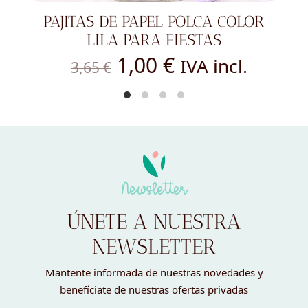
PAJITAS DE PAPEL POLCA COLOR
LILA PARA FIESTAS
El
El
1,00
€
IVA incl.
3,65
€
precio
precio
original
actual
era:
es:
3,65 €.
1,00 €.
Newsletter
ÚNETE A NUESTRA
NEWSLETTER
Mantente informada de nuestras novedades y
benefíciate de nuestras ofertas privadas