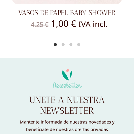
VASOS DE PAPEL BABY SHOWER
El
El
1,00
€
IVA incl.
4,25
€
precio
precio
original
actual
era:
es:
4,25 €.
1,00 €.
Newsletter
ÚNETE A NUESTRA
NEWSLETTER
Mantente informada de nuestras novedades y
benefíciate de nuestras ofertas privadas