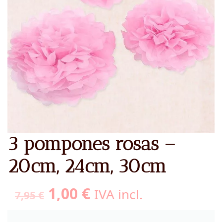
3 pompones rosas –
20cm, 24cm, 30cm
El
El
1,00
€
IVA incl.
7,95
€
precio
precio