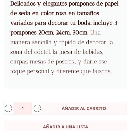
original
actual
Delicados y elegantes pompones de papel
era:
es:
de seda en color rosa en tamaños
7,95 €.
1,00 €.
variados
para decorar tu boda, incluye 3
pompones 20cm, 24cm, 30cm.
Una
manera sencilla y rapida de decorar la
zona del cóctel, la mesa de bebidas,
carpas, mesas de postres… y darle ese
toque personal y diferente que buscas.
AÑADIR AL CARRITO
3
pompones
AÑADIR A UNA LISTA
rosas