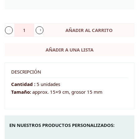
AÑADIR AL CARRITO
5
Rodajas
AÑADIR A UNA LISTA
de
madera
para
DESCRIPCIÓN
DIY
Cantidad :
5 unidades
de
Tamaño:
approx. 15×9 cm, grosor 15 mm
bodas
-
Grande
EN NUESTROS PRODUCTOS PERSONALIZADOS:
cantidad