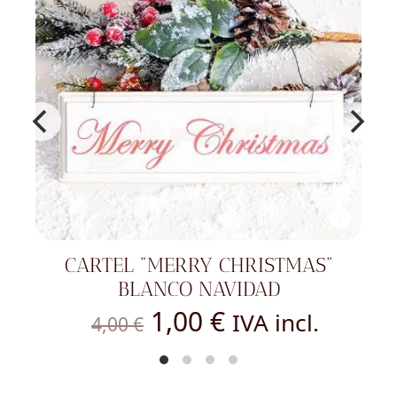
CARTEL "MERRY CHRISTMAS"
BLANCO NAVIDAD
El
El
1,00
€
IVA incl.
4,00
€
precio
precio
original
actual