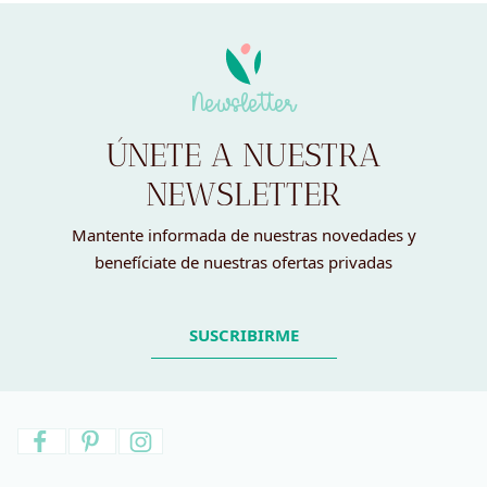
era:
es:
4,00 €.
1,00 €.
Newsletter
ÚNETE A NUESTRA
NEWSLETTER
Mantente informada de nuestras novedades y
benefíciate de nuestras ofertas privadas
SUSCRIBIRME