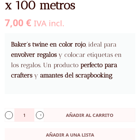
x 100 metros
7,00
€
IVA incl.
Baker’s twine en color rojo
, ideal para
envolver regalos
y colocar etiquetas en
los regalos. Un producto
perfecto para
crafters
y
amantes del scrapbooking
.
AÑADIR AL CARRITO
Baker's
Twine
AÑADIR A UNA LISTA
Rojo,