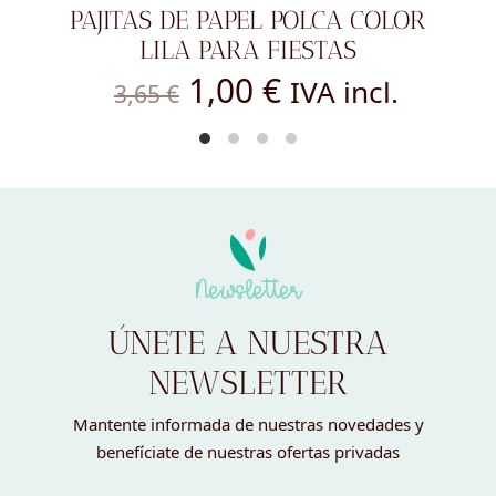
PAJITAS DE PAPEL POLCA COLOR
LILA PARA FIESTAS
El
El
1,00
€
IVA incl.
3,65
€
precio
precio
original
actual
era:
es:
3,65 €.
1,00 €.
Newsletter
ÚNETE A NUESTRA
NEWSLETTER
Mantente informada de nuestras novedades y
benefíciate de nuestras ofertas privadas