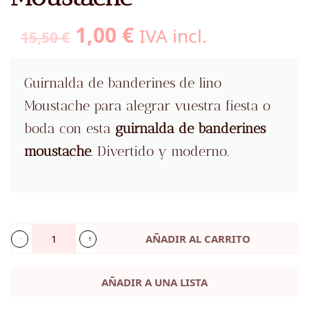
El
El
1,00
€
IVA incl.
15,50
€
precio
precio
original
actual
Guirnalda de banderines de lino
era:
es:
Moustache para alegrar vuestra fiesta o
15,50 €.
1,00 €.
boda con esta
guirnalda de banderines
moustache
. Divertido y moderno.
AÑADIR AL CARRITO
Banderín
de
AÑADIR A UNA LISTA
lino