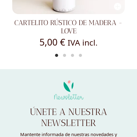
MADERA -
SET 2 CAJITAS MADERA 
ALIANZAS PERSONALIZA
22,00
€
l.
IVA incl.
Newsletter
ÚNETE A NUESTRA
NEWSLETTER
Mantente informada de nuestras novedades y