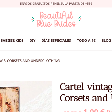
ENVÍOS GRATUITOS PENÍNSULA PARTIR DE +55€
BABIES&KIDS
DIY
DÍAS ESPECIALES
TODO A 1€
BLOG
 W.F. CORSETS AND UNDERCLOTHING
Cartel vinta
Corsets and
El
El
1,00
€