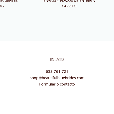
RECUENTES
ENVÍOS Y PLAZOS DE ENTREGA
OG
CARRITO
ENLACES
633 761 721
shop@beautifulbluebrides.com
Formulario contacto
Cookies, Condiciones generales, Política de privacidad y Legal