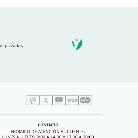
era:
es:
7,50 €.
1,00 €.
as privadas
CONTACTO
HORARIO DE ATENCIÓN AL CLIENTE:
LUNES A JUEVES: 9:00 A 14:00 Y 17:00 A 20:00