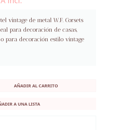
A incl.
ecio
l
tual
rtel vintage de metal W.F. Corsets
:
eal para decoración de casas,
00 €.
 o para decoración estilo vintage
AÑADIR AL CARRITO
ÑADIR A UNA LISTA