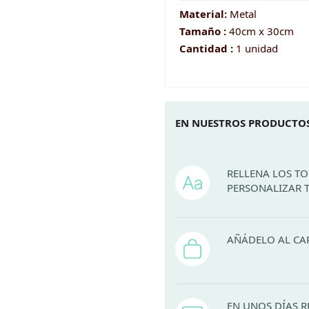
Corsets
Material:
Metal
and
Tamaño :
40cm x 30cm
Underclothing
Cantidad :
1 unidad
cantidad
EN NUESTROS PRODUCTOS
RELLENA LOS T
PERSONALIZAR 
AÑÁDELO AL CA
EN UNOS DÍAS R