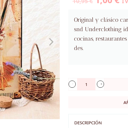
IV
10,95
€
precio
pr
origina
ac
Original y clásico ca
era:
es
snd Underclothing id
10,95 €.
1,
cocinas, restaurantes
des.
Cartel
vintage
A
de
metal:
W.F.
DESCRIPCIÓN