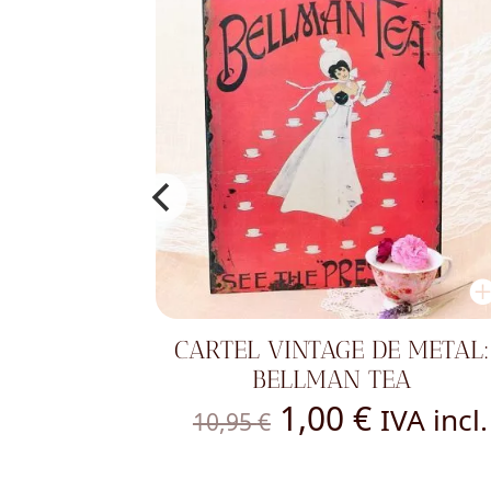
CARTEL VINTAGE DE METAL:
BELLMAN TEA
El
El
1,00
€
IVA incl.
10,95
€
precio
precio
original
actual