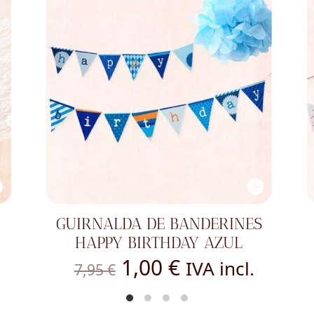
GUIRNALDA DE BANDERINES
HAPPY BIRTHDAY AZUL
El
El
1,00
€
IVA incl.
7,95
€
precio
precio
original
actual