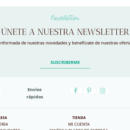
era:
es:
7,95 €.
1,00 €.
Newsletter
ÚNETE A NUESTRA NEWSLETTER
nformada de nuestras novedades y benefíciate de nuestras ofert
SUSCRIBIRME
Envíos
rápidos
RESA
TIENDA
ORIA
MI CUENTA