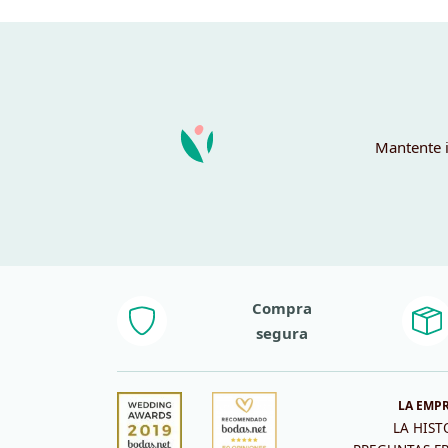
era:
es:
10,95 €.
1,00 €.
Mantente i
Compra
segura
LA EMP
LA HIST