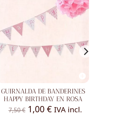
GUIRNALDA DE BANDERINES
ENVOLT
HAPPY BIRTHDAY EN ROSA
El
El
1,00
€
IVA incl.
7,50
€
5,2
precio
precio
original
actual