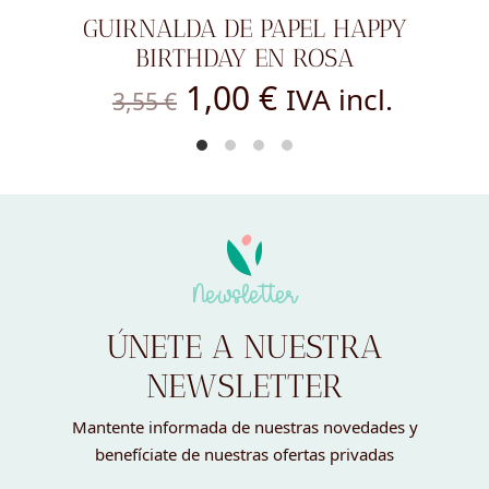
GUIRNALDA DE PAPEL HAPPY
ENV
BIRTHDAY EN ROSA
El
El
1,00
€
IVA incl.
3,55
€
precio
precio
original
actual
era:
es:
3,55 €.
1,00 €.
Newsletter
ÚNETE A NUESTRA
NEWSLETTER
Mantente informada de nuestras novedades y
benefíciate de nuestras ofertas privadas