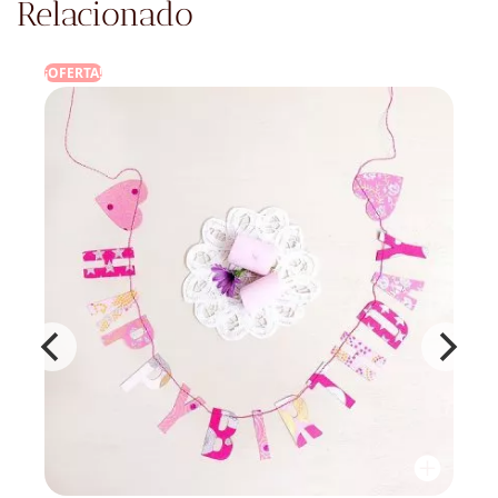
Relacionado
OFERTA!
¡OFERT