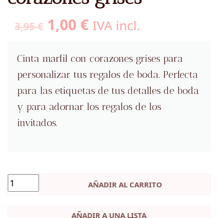
El
El
1,00
€
IVA incl.
3,95
€
precio
precio
original
actual
Cinta marfil con corazones grises para
era:
es:
personalizar tus regalos de boda. Perfecta
3,95 €.
1,00 €.
para las etiquetas de tus detalles de boda
y para adornar los regalos de los
invitados.
AÑADIR AL CARRITO
AÑADIR A UNA LISTA