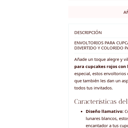
para
A
cupcakes
rojo
con
DESCRIPCIÓN
lunares
ENVOLTORIOS PARA CUPC
DIVERTIDO Y COLORIDO P
cantidad
Añade un toque alegre y vi
para cupcakes rojos con 
especial, estos envoltorios
que también les dan un asp
todos tus invitados.
Características de
Diseño llamativo:
Co
lunares blancos, esto
encantador a tus cup