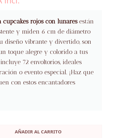
 incl.
ecio
tual
a cupcakes rojos con lunares
están
istente y miden 6 cm de diámetro
0 €.
u diseño vibrante y divertido, son
un toque alegre y colorido a tus
incluye 72 envoltorios, ideales
ración o evento especial. ¡Haz que
quen con estos encantadores
AÑADIR AL CARRITO