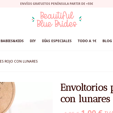
ENVÍOS GRATUITOS PENÍNSULA PARTIR DE +55€
BABIES&KIDS
DIY
DÍAS ESPECIALES
TODO A 1€
BLOG
ES ROJO CON LUNARES
Envoltorios 
con lunares
El
El
1,00
€