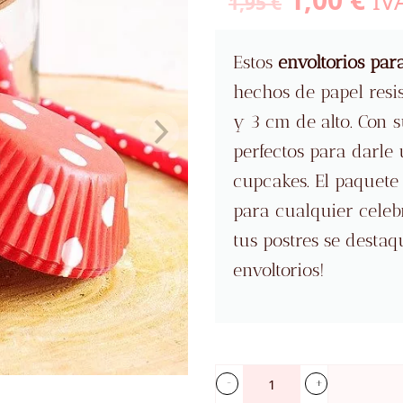
IVA
1,95
€
precio
pr
original
ac
Estos
envoltorios par
era:
es:
hechos de papel res
1,95 €.
1,0
y 3 cm de alto. Con s
perfectos para darle 
cupcakes. El paquete 
para cualquier celeb
tus postres se desta
envoltorios!
Envoltorios