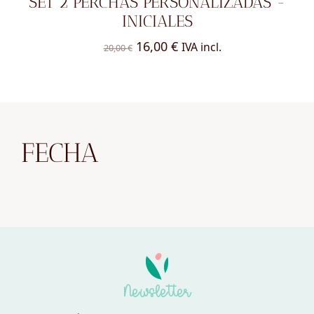
SET 2 PERCHAS PERSONALIZADAS -
INICIALES
El
El
16,00
€
IVA incl.
20,00
€
precio
precio
original
actual
era:
es:
20,00 €.
16,00 €.
FECHA
Newsletter