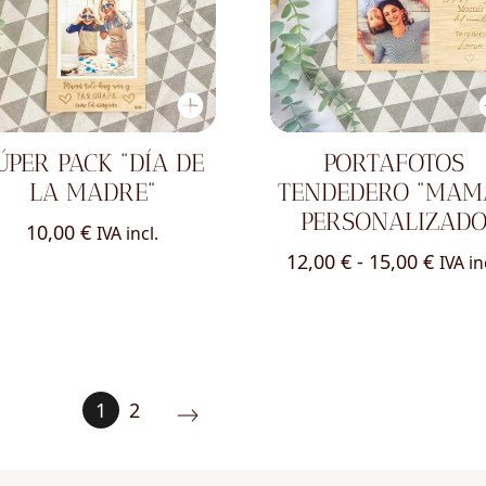
ÚPER PACK "DÍA DE
PORTAFOTOS
LA MADRE"
TENDEDERO "MAM
PERSONALIZAD
10,00
€
IVA incl.
Rang
12,00
€
-
15,00
€
IVA in
de
preci
desd
12,00
1
2
hasta
15,00