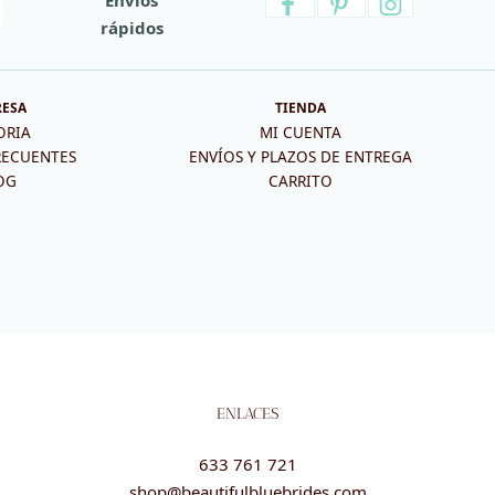
rápidos
RESA
TIENDA
ORIA
MI CUENTA
RECUENTES
ENVÍOS Y PLAZOS DE ENTREGA
OG
CARRITO
ENLACES
633 761 721
shop@beautifulbluebrides.com