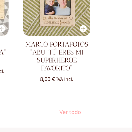
MARCO PORTAFOTOS
Á"
"ABU, TÚ ERES MI
O
SUPERHEROE
FAVORITO"
o
cl.
8,00
€
IVA incl.
os:
e
 €
Ver todo
 €