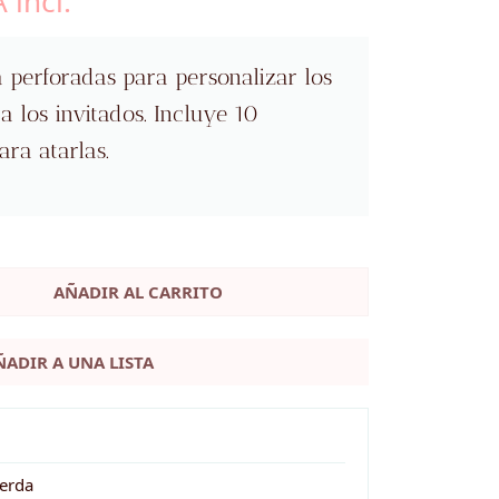
 incl.
ecio
tual
a perforadas para personalizar los
ra los invitados. Incluye 10
0 €.
ra atarlas.
AÑADIR AL CARRITO
ÑADIR A UNA LISTA
uerda