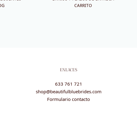
OG
CARRITO
ENLACES
633 761 721
shop@beautifulbluebrides.com
Formulario contacto
Cookies, Condiciones generales, Política de privacidad y Legal