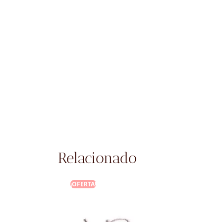
Relacionado
ERTA!
¡OFERTA!