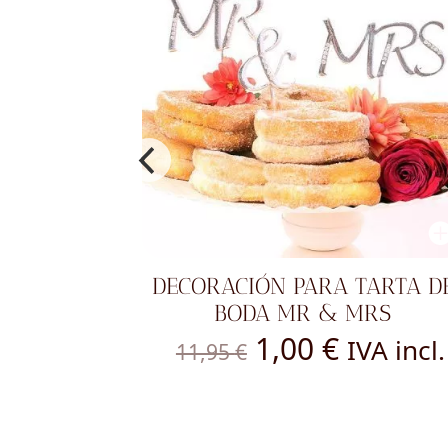
DECORACIÓN PARA TARTA DE
SERVILL
BODA MR & MRS
FIESTAS
El
El
1,00
€
IVA incl.
11,95
€
3,95
precio
precio
original
actual
era:
es: