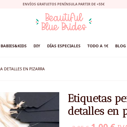
ENVÍOS GRATUITOS PENÍNSULA PARTIR DE +55€
BABIES&KIDS
DIY
DÍAS ESPECIALES
TODO A 1€
BLOG
A DETALLES EN PIZARRA
Etiquetas pe
detalles en 
El
El
1,00
€