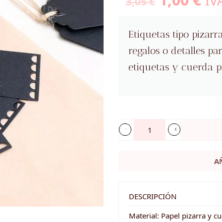
IVA
3,05
€
precio
pr
original
ac
Etiquetas tipo pizarr
era:
es:
regalos o detalles pa
3,05 €.
1,0
etiquetas y cuerda pa
Etiquetas
perforadas
A
para
detalles
en
DESCRIPCIÓN
pizarra
Material: Papel pizarra y c