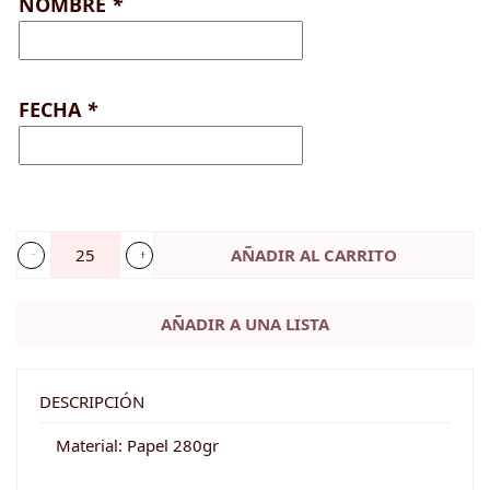
NOMBRE
*
FECHA
*
AÑADIR AL CARRITO
Etiqueta
regalo
AÑADIR A UNA LISTA
comunión
-
CAMPANILLAS
DESCRIPCIÓN
cantidad
Material: Papel 280gr