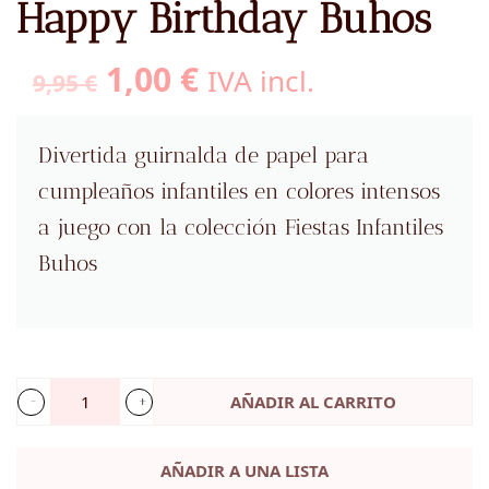
Happy Birthday Buhos
El
El
1,00
€
IVA incl.
9,95
€
precio
precio
original
actual
Divertida guirnalda de papel para
era:
es:
cumpleaños infantiles en colores intensos
9,95 €.
1,00 €.
a juego con la colección Fiestas Infantiles
Buhos
AÑADIR AL CARRITO
Guirnalda
cumpleaños
AÑADIR A UNA LISTA
Happy