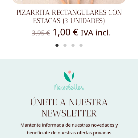
PIZARRITA RECTANGULARES CON
ESTACAS (3 UNIDADES)
El
El
1,00
€
IVA incl.
3,95
€
precio
precio
original
actual
era:
es:
3,95 €.
1,00 €.
Newsletter
ÚNETE A NUESTRA
NEWSLETTER
Mantente informada de nuestras novedades y
benefíciate de nuestras ofertas privadas