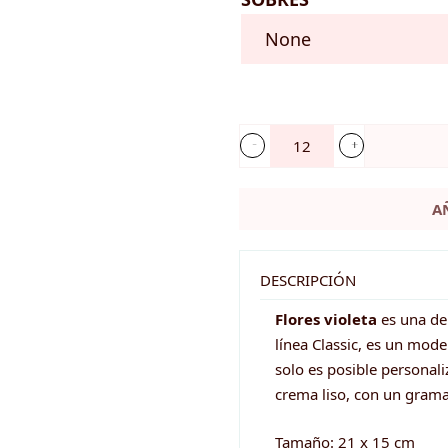
Invitación
de
A
boda
-
FLORES
DESCRIPCIÓN
VIOLETAS
Flores violeta
es una de
cantidad
línea Classic, es un mode
solo es posible personali
crema liso, con un gram
Tamaño: 21 x 15 cm