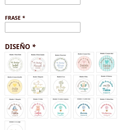
FRASE
*
DISEÑO
*