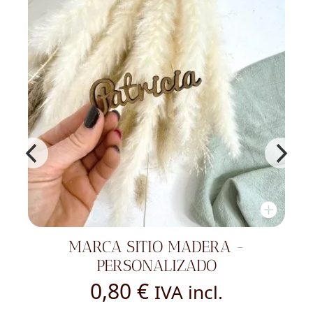
A -
PERCHA PERSONALIZADA - 
DE MADERA
10,00
€
.
IVA incl.