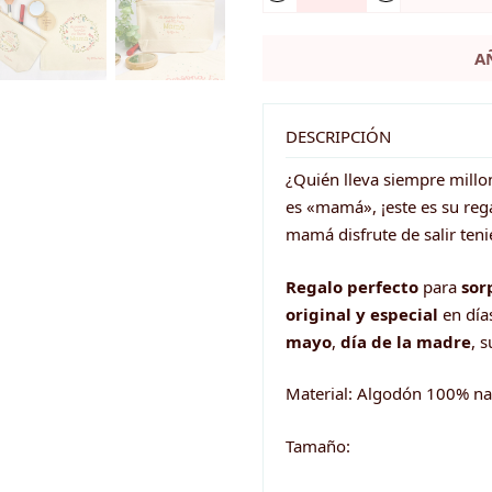
Pack
bolsa
A
+
neceser
para
DESCRIPCIÓN
MAMÁ
¿Quién lleva siempre millon
cantidad
es «mamá», ¡este es su rega
mamá disfrute de salir ten
Regalo perfecto
para
sor
original y especial
en día
mayo
,
día de la madre
, 
Material: Algodón 100% na
Tamaño: