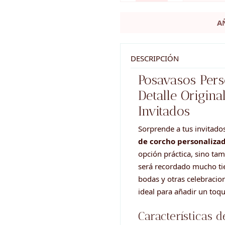
personalizado
A
-
detalles
BODA
DESCRIPCIÓN
cantidad
Posavasos Pers
Detalle Origina
Invitados
Sorprende a tus invitados
de corcho personaliza
opción práctica, sino tam
será recordado mucho ti
bodas y otras celebraci
ideal para añadir un toqu
Características d