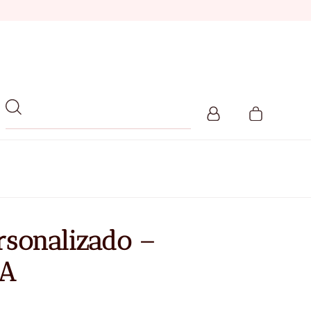
rsonalizado –
DA