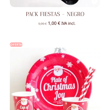
PACK FIESTAS - NEGRO
El
El
1,00
€
IVA incl.
9,99
€
precio
precio
original
actual
era:
es:
¡OFERTA!
9,99 €.
1,00 €.