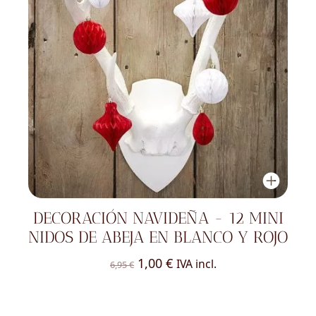
DECORACIÓN NAVIDEÑA - 12 MINI
NIDOS DE ABEJA EN BLANCO Y ROJO
El
El
1,00
€
IVA incl.
6,95
€
precio
precio
original
actual