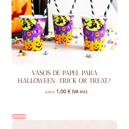
VASOS DE PAPEL PARA
HALLOWEEN: TRICK OR TREAT?
El
El
1,00
€
IVA incl.
3,95
€
precio
precio
original
actual
era:
es:
¡OFERTA!
3,95 €.
1,00 €.