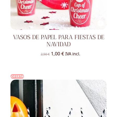
VASOS DE PAPEL PARA FIESTAS DE
NAVIDAD
El
El
1,00
€
IVA incl.
2,50
€
precio
precio
original
actual
era:
es:
¡OFERTA!
2,50 €.
1,00 €.