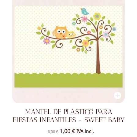
MANTEL DE PLÁSTICO PARA
FIESTAS INFANTILES - SWEET BABY
El
El
1,00
€
IVA incl.
6,00
€