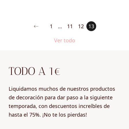
precio
precio
original
actual
era:
es:
1
…
11
12
13
6,00 €.
1,00 €.
Ver todo
TODO A 1€
Liquidamos muchos de nuestros productos
de decoración para dar paso a la siguiente
temporada, con descuentos increíbles de
hasta el 75%. ¡No te los pierdas!