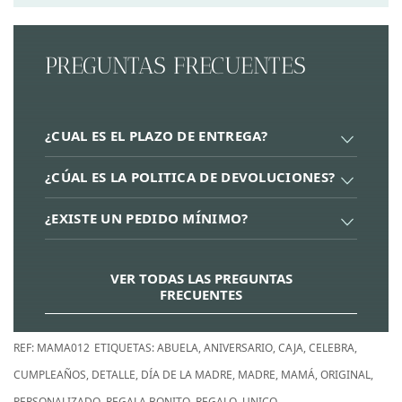
PREGUNTAS FRECUENTES
¿CUAL ES EL PLAZO DE ENTREGA?
¿CÚAL ES LA POLITICA DE DEVOLUCIONES?
¿EXISTE UN PEDIDO MÍNIMO?
VER TODAS LAS PREGUNTAS
FRECUENTES
REF:
MAMA012
ETIQUETAS:
ABUELA
,
ANIVERSARIO
,
CAJA
,
CELEBRA
,
CUMPLEAÑOS
,
DETALLE
,
DÍA DE LA MADRE
,
MADRE
,
MAMÁ
,
ORIGINAL
,
PERSONALIZADO
,
REGALA BONITO
,
REGALO
,
UNICO