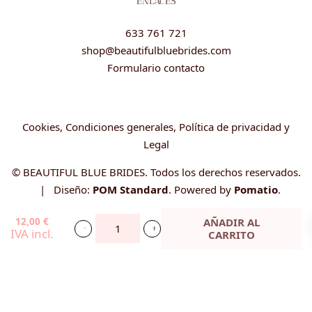
ENLACES
633 761 721
shop@beautifulbluebrides.com
Formulario contacto
Cookies, Condiciones generales, Política de privacidad y
Legal
© BEAUTIFUL BLUE BRIDES. Todos los derechos reservados.
| Diseño:
POM Standard
. Powered by
Pomatio
.
12,00
€
AÑADIR AL
IVA incl.
CARRITO
Tabla
para
cortar
-