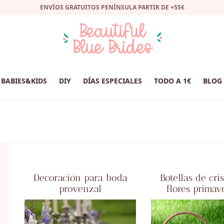
ENVÍOS GRATUITOS PENÍNSULA PARTIR DE +55€
BABIES&KIDS
DIY
DÍAS ESPECIALES
TODO A 1€
BLOG
Decoración para boda
Botellas de cri
provenzal
flores primav