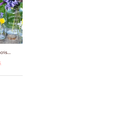
ris...
s