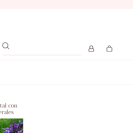
stal con
erales