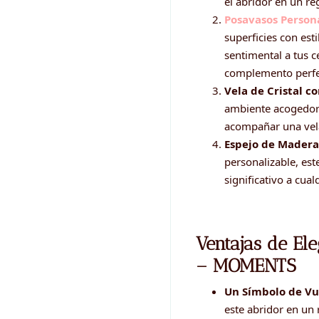
el abridor en un re
Posavasos Perso
superficies con est
sentimental a tus c
complemento perfec
Vela de Cristal 
ambiente acogedor 
acompañar una vela
Espejo de Mader
personalizable, est
significativo a cua
Ventajas de El
– MOMENTS
Un Símbolo de Vu
este abridor en un 