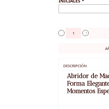
INICIALES
*
Abridor
de
A
madera
-
MOMENTS
DESCRIPCIÓN
cantidad
Abridor de M
Forma Elegante
Momentos Espe