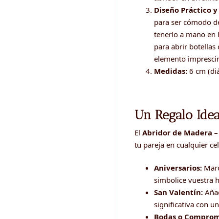
Diseño Práctico y
para ser cómodo de
tenerlo a mano en l
para abrir botellas
elemento imprescin
Medidas:
6 cm (di
Un Regalo Idea
El
Abridor de Madera
tu pareja en cualquier ce
Aniversarios:
Marc
simbolice vuestra h
San Valentín:
Añad
significativa con u
Bodas o Comprom