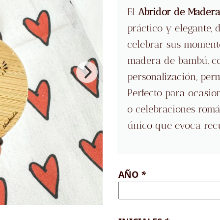
El
Abridor de Made
práctico y elegante,
celebrar sus momento
madera de bambú, co
personalización, perm
Perfecto para ocasio
o celebraciones román
único que evoca rec
AÑO
*