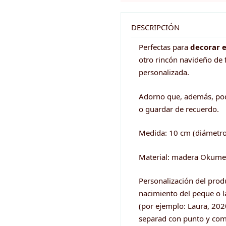
Bola
CORONA
DESCRIPCIÓN
MI
Perfectas para
decorar e
PRIMERA
otro rincón navideño de 
NAVIDAD
personalizada.
cantidad
Adorno que, además, podr
o guardar de recuerdo.
Medida: 10 cm (diámetro
Material: madera Okum
Personalización del prod
nacimiento del peque o la
(por ejemplo: Laura, 2020
separad con punto y coma