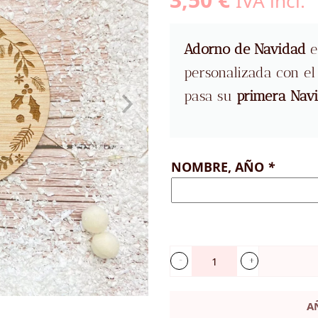
IVA incl.
Adorno de Navidad
e
personalizada con e
pasa su
primera Nav
NOMBRE, AÑO
*
Adorno
Navidad
A
-