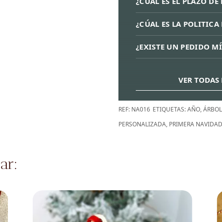
¿CUAL ES EL PLAZO DE
¿CÚAL ES LA POLITIC
¿EXISTE UN PEDIDO M
VER TODAS 
REF:
NA016
ETIQUETAS:
AÑO
,
ÁRBOL
PERSONALIZADA
,
PRIMERA NAVIDA
ar: