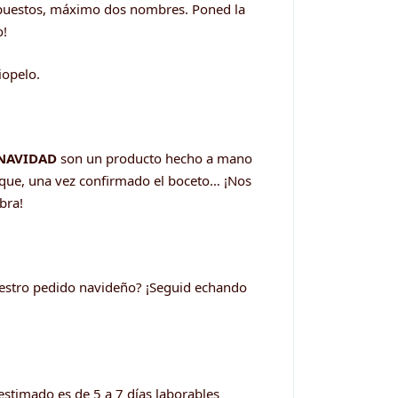
uestos, máximo dos nombres. Poned la
o!
iopelo.
NAVIDAD
son un producto hecho a mano
que, una vez confirmado el boceto… ¡Nos
bra!
uestro pedido navideño? ¡Seguid echando
estimado es de 5 a 7 días laborables