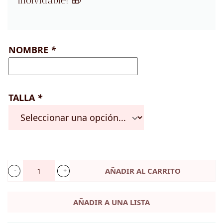
inolvidable! 🎁
NOMBRE
*
TALLA
*
AÑADIR AL CARRITO
Body
"Mi
AÑADIR A UNA LISTA
primera
Navidad"