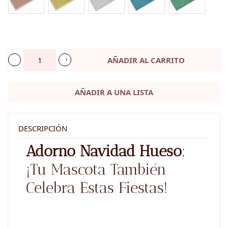
AÑADIR AL CARRITO
Adorno
Navidad
AÑADIR A UNA LISTA
-
hueso
-
DESCRIPCIÓN
El
Adorno Navidad Hueso
:
recuerdo
¡Tu Mascota También
más
Celebra Estas Fiestas!
especial
cantidad