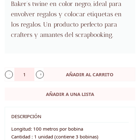
Baker’s twine en color negro, ideal para
envolver regalos y colocar etiquetas en
los regalos. Un producto perfecto para
crafters y amantes del scrapbooking.
AÑADIR AL CARRITO
Baker's
Twine
AÑADIR A UNA LISTA
negro
-
100
DESCRIPCIÓN
metros
Longitud: 100 metros por bobina
cantidad
Cantidad : 1 unidad (contiene 3 bobinas)