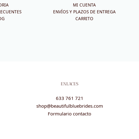
ORIA
MI CUENTA
RECUENTES
ENVÍOS Y PLAZOS DE ENTREGA
OG
CARRITO
ENLACES
633 761 721
shop@beautifulbluebrides.com
Formulario contacto