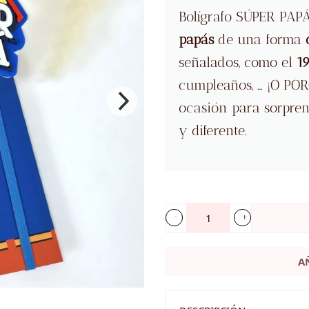
Bolígrafo SÚPER PAPÁ
papás
de una forma
señalados, como el
1
cumpleaños, … ¡O PO
ocasión para sorpren
y diferente.
Bolígrafo
SÚPER
A
PAPÁ
cantidad