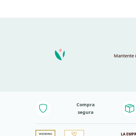
Mantente i
Compra
segura
LA EMP