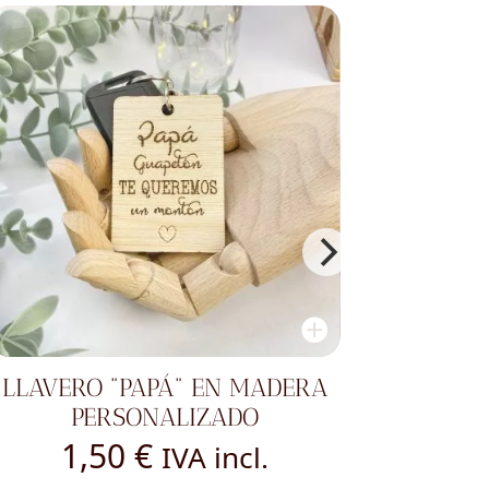
LLAVERO "PAPÁ" EN MADERA
MARCO 
PERSONALIZADO
1,50
€
1
IVA incl.