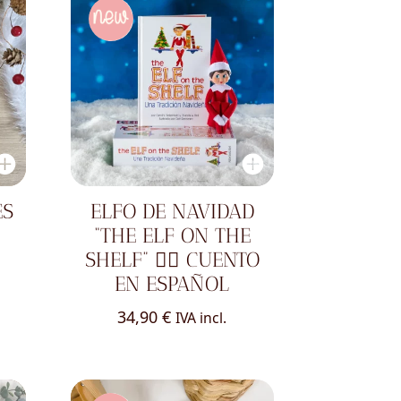
ES
ELFO DE NAVIDAD
“THE ELF ON THE
SHELF” 🧝‍♀️ CUENTO
EN ESPAÑOL
34,90
€
IVA incl.