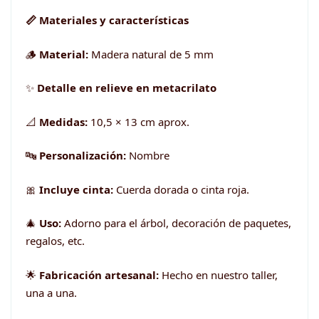
📏 Materiales y características
🪵
Material:
Madera natural de 5 mm
✨
Detalle en relieve en metacrilato
📐
Medidas:
10,5 × 13 cm aprox.
🔤
Personalización:
Nombre
🎀
Incluye cinta:
Cuerda dorada o cinta roja.
🎄
Uso:
Adorno para el árbol, decoración de paquetes,
regalos, etc.
🌟
Fabricación artesanal:
Hecho en nuestro taller,
una a una.