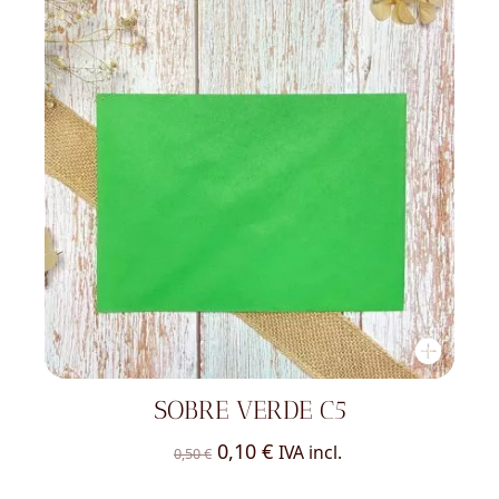
SOBRE VERDE C5
El
El
0,10
€
IVA incl.
0,50
€
precio
precio