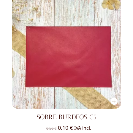
0,50 €.
0,10 €.
SOBRE BURDEOS C5
El
El
0,10
€
IVA incl.
0,50
€