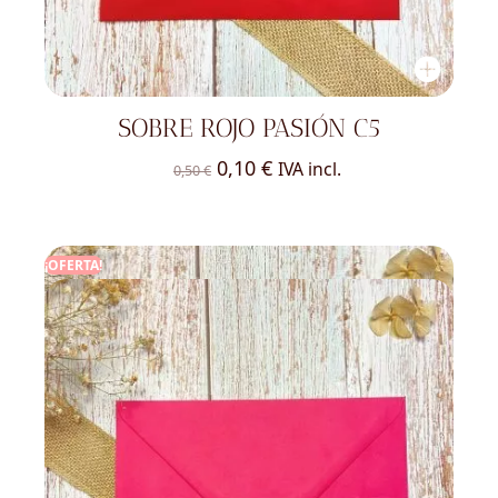
SOBRE ROJO PASIÓN C5
El
El
0,10
€
IVA incl.
0,50
€
precio
precio
original
actual
era:
es:
¡OFERTA!
0,50 €.
0,10 €.