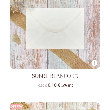
SOBRE BLANCO C5
El
El
0,10
€
IVA incl.
0,50
€
precio
precio
original
actual
era:
es:
¡OFERTA!