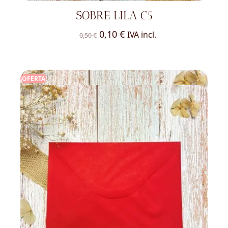
SOBRE LILA C5
El
El
0,10
€
IVA incl.
0,50
€
precio
precio
original
actual
era:
es:
¡OFERTA!
0,50 €.
0,10 €.