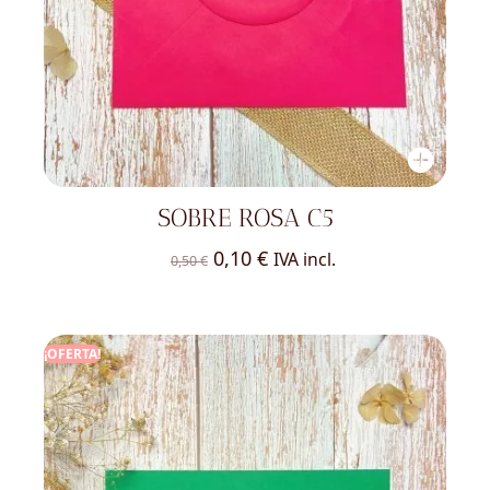
SOBRE ROSA C5
El
El
0,10
€
IVA incl.
0,50
€
precio
precio
original
actual
era:
es:
¡OFERTA!
0,50 €.
0,10 €.