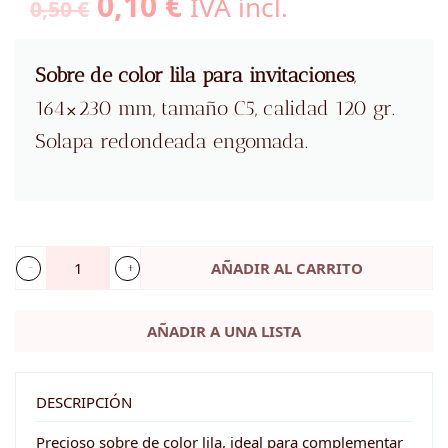
El
El
0,10
€
IVA incl.
0,50
€
precio
precio
original
actual
Sobre de color lila para invitaciones
,
era:
es:
164×230 mm, tamaño C5, calidad 120 gr.
0,50 €.
0,10 €.
Solapa redondeada engomada.
AÑADIR AL CARRITO
Sobre
lila
AÑADIR A UNA LISTA
C5
cantidad
DESCRIPCIÓN
Precioso sobre de color lila, ideal para complementar