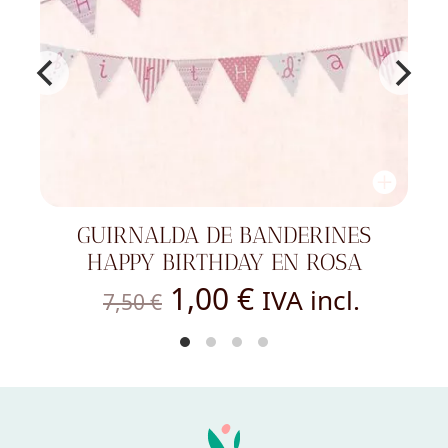
GUIRNALDA DE BANDERINES
HAPPY BIRTHDAY EN ROSA
El
El
1,00
€
IVA incl.
7,50
€
precio
precio
original
actual
era:
es:
7,50 €.
1,00 €.