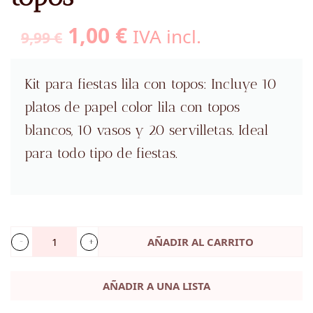
El
El
1,00
€
IVA incl.
9,99
€
precio
precio
original
actual
Kit para fiestas lila con topos: Incluye 10
era:
es:
platos de papel color lila con topos
9,99 €.
1,00 €.
blancos, 10 vasos y 20 servilletas. Ideal
para todo tipo de fiestas.
AÑADIR AL CARRITO
Kit
para
AÑADIR A UNA LISTA
fiestas