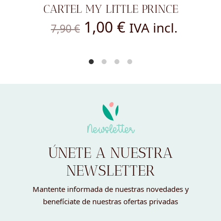
CARTEL MY LITTLE PRINCE
El
El
1,00
€
IVA incl.
7,90
€
precio
precio
original
actual
era:
es:
7,90 €.
1,00 €.
Newsletter
ÚNETE A NUESTRA
NEWSLETTER
Mantente informada de nuestras novedades y
benefíciate de nuestras ofertas privadas