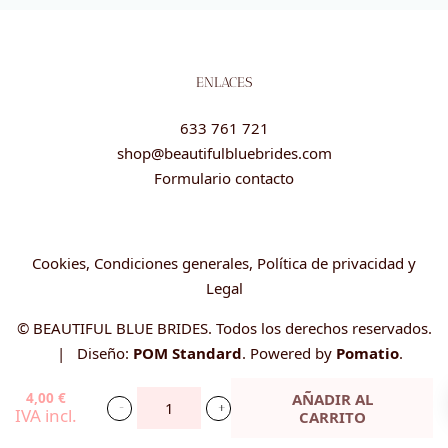
ENLACES
633 761 721
shop@beautifulbluebrides.com
Formulario contacto
Cookies, Condiciones generales, Política de privacidad y
Legal
© BEAUTIFUL BLUE BRIDES. Todos los derechos reservados.
| Diseño:
POM Standard
. Powered by
Pomatio
.
4,00
€
AÑADIR AL
IVA incl.
CARRITO
Llavero