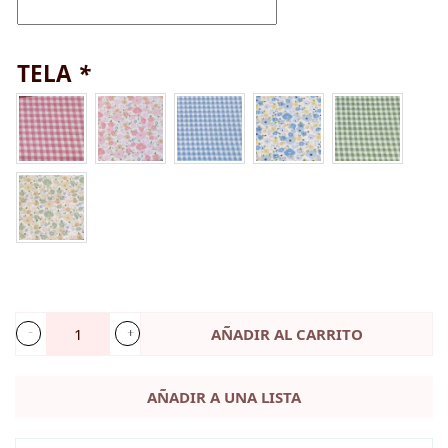
TELA
*
AÑADIR AL CARRITO
Llavero
Personalizado
AÑADIR A UNA LISTA
-
Regalos