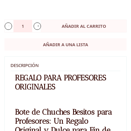
AÑADIR AL CARRITO
Bote
Besitos
AÑADIR A UNA LISTA
personalizado
-
Regalo
DESCRIPCIÓN
para
REGALO PARA PROFESORES
Profesores
ORIGINALES
Originales
cantidad
Bote de Chuches Besitos para
Profesores: Un Regalo
Original y Dulce para Fin de