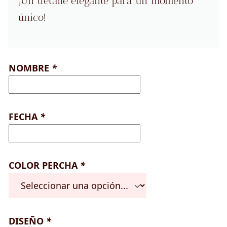
¡Un detalle elegante para un momento
único!
NOMBRE
*
FECHA
*
COLOR PERCHA
*
DISEÑO
*