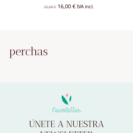
El
El
16,00
€
IVA incl.
20,00
€
precio
precio
original
actual
era:
es:
20,00 €.
16,00 €.
perchas
Newsletter
ÚNETE A NUESTRA