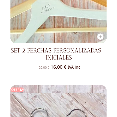
SET 2 PERCHAS PERSONALIZADAS -
INICIALES
El
El
16,00
€
IVA incl.
20,00
€
precio
precio
original
actual
era:
es:
¡OFERTA!
20,00 €.
16,00 €.