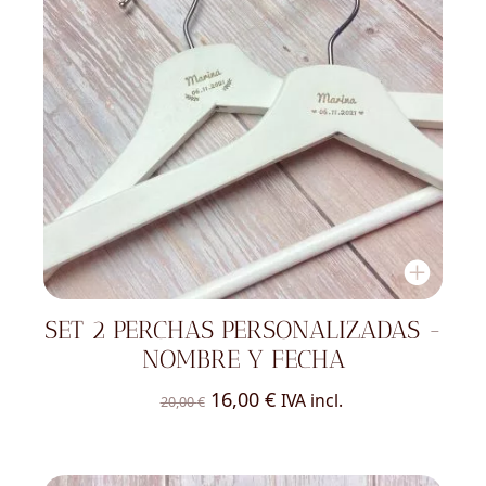
SET 2 PERCHAS PERSONALIZADAS -
NOMBRE Y FECHA
El
El
16,00
€
IVA incl.
20,00
€
precio
precio
original
actual