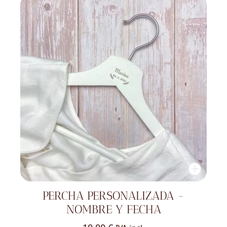
era:
es:
20,00 €.
16,00 €.
PERCHA PERSONALIZADA -
NOMBRE Y FECHA