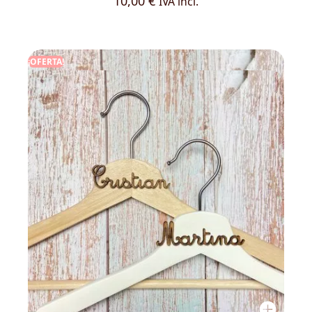
10,00
€
IVA incl.
¡OFERTA!