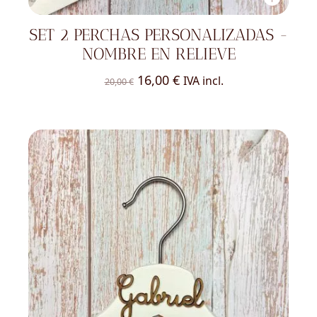
SET 2 PERCHAS PERSONALIZADAS -
NOMBRE EN RELIEVE
El
El
16,00
€
IVA incl.
20,00
€
precio
precio
original
actual
era:
es:
20,00 €.
16,00 €.