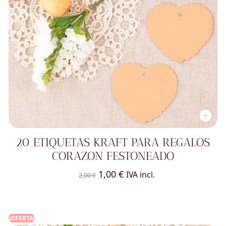
20 ETIQUETAS KRAFT PARA REGALOS
CORAZON FESTONEADO
El
El
1,00
€
IVA incl.
2,00
€
precio
precio
original
actual
era:
es:
¡OFERTA!