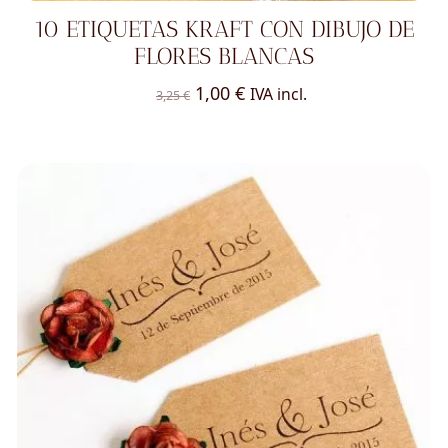
10 ETIQUETAS KRAFT CON DIBUJO DE
FLORES BLANCAS
El
El
1,00
€
IVA incl.
3,25
€
precio
precio
original
actual
era:
es:
3,25 €.
1,00 €.