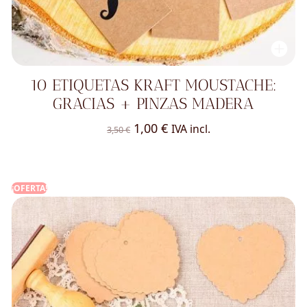
10 ETIQUETAS KRAFT MOUSTACHE:
GRACIAS + PINZAS MADERA
El
El
1,00
€
IVA incl.
3,50
€
precio
precio
original
actual
era:
es:
¡OFERTA!
3,50 €.
1,00 €.