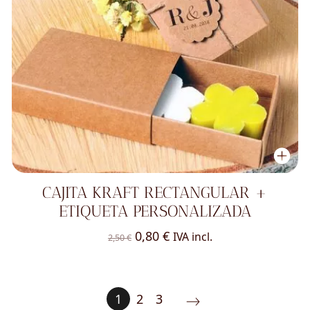
CAJITA KRAFT RECTANGULAR +
ETIQUETA PERSONALIZADA
El
El
0,80
€
IVA incl.
2,50
€
precio
precio
original
actual
era:
es:
1
2
3