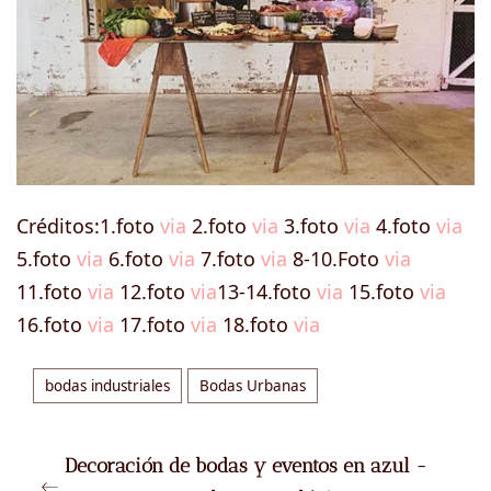
Créditos:1.foto
via
2.foto
via
3.foto
via
4.foto
via
5.foto
via
6.foto
via
7.foto
via
8-10.Foto
via
11.foto
via
12.foto
via
13-14.foto
via
15.foto
via
16.foto
via
17.foto
via
18.foto
via
bodas industriales
Bodas Urbanas
Decoración de bodas y eventos en azul -