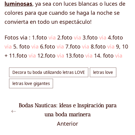
luminosas
, ya sea con luces blancas o luces de
colores para que cuando se haga la noche se
convierta en todo un espectáculo!
Fotos via : 1.foto
via
2.foto
via
3.foto
via
4.foto
via
5. foto
via
6.foto
via
7.foto
via
8.foto
via
9, 10
+ 11.foto
via
12.foto
via
13.foto
via
14. foto
via
Decora tu boda utilizando letras LOVE
letras love
letras love gigantes
Bodas Nauticas: Ideas e Inspiración para
una boda marinera
Anterior