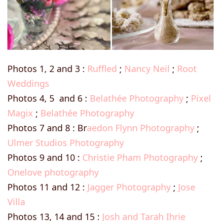
Photos 1, 2 and 3 :
Ruffled
;
Nancy Neil
;
Root
Weddings
Photos 4, 5 and 6 :
Belathée Photography
;
Pixel
Magix
;
Belathée Photography
Photos 7 and 8 : Br
aedon Flynn Photography
;
Ulmer Studios Photography
Photos 9 and 10 :
Christie Pham Photography
;
Onelove photography
Photos 11 and 12 :
Jagger Photography
;
Jose
Villa
Photos 13, 14 and 15 :
Josh and Tarah Ihrie