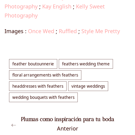
Photography
;
Kay English
;
Kelly Sweet
Photography
Images :
Once Wed
;
Ruffled
;
Style Me Pretty
feather boutounnerie
feathers wedding theme
floral arrangements with feathers
headdresses with feathers
vintage weddings
wedding bouquets with feathers
Plumas como inspiración para tu boda
Anterior