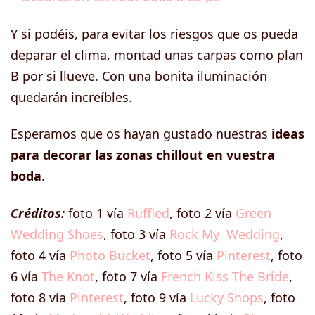
Y si podéis, para evitar los riesgos que os pueda
deparar el clima, montad unas carpas como plan
B por si llueve. Con una bonita iluminación
quedarán increíbles.
Esperamos que os hayan gustado nuestras
ideas
para decorar las zonas chillout en vuestra
boda
.
Créditos:
foto 1 vía
Ruffled
, foto 2 vía
Green
Wedding Shoes
, foto 3 vía
Rock My Wedding
,
foto 4 vía
Photo Bucket
, foto 5 vía
Pinterest
, foto
6 vía
The Knot
, foto 7 vía
French Kiss The Bride
,
foto 8 vía
Pinterest
, foto 9 vía
Lucky Shops
, foto