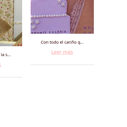
Con todo el cariño q...
Leer más
la s...
s