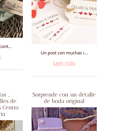
cont...
Un post con muchas i...
s
Leer más
as ...
Sorprende con un detalle
lles de
de boda original
s Centro
ría