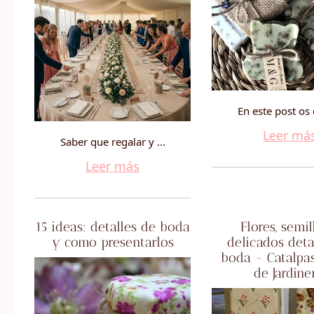
En este post os 
Leer má
Saber que regalar y ...
Leer más
15 ideas: detalles de boda
Flores, semill
y como presentarlos
delicados deta
boda - Catalpa
de Jardine