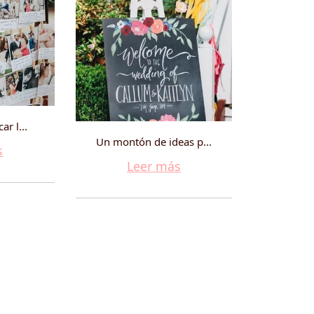
ar l...
Un montón de ideas p...
s
Leer más