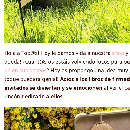
Hola a Tod@s! Hoy le damos vida a nuestra
shop
y 
queda! ¿Cuant@s os estáis volviendo locos para b
dejen sus deseos
? Hoy os propongo una idea muy s
toque quedará genial!
Adios a los libros de firmas
invitados se diviertan y se emocionen
al ver el c
rincón
dedicado a ellos
.