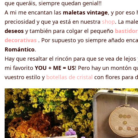
que queráis, siempre quedan genial!!
A mi me encantan las
maletas vintage
, y por eso
preciosidad y que ya está en nuestra
shop
. La mal
deseos
y también para colgar el pequeño
bastidor
decorativas
. Por supuesto yo siempre añado enca
Romántico
.
Hay que resaltar el rincón para que se vea de lejo
mi favorito
YOU + ME = US
! Pero hay un montón qu
vuestro estilo y
botellas de cristal
con flores para d