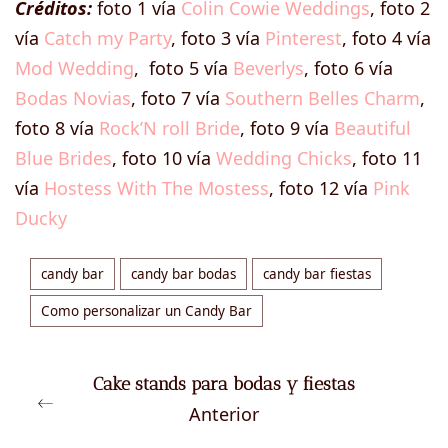
Créditos:
foto 1 vía
Colin Cowie Weddings
, foto 2
vía
Catch my Party
, foto 3 vía
Pinterest
, foto 4 vía
Mod Wedding
, foto 5 vía
Beverlys
, foto 6 vía
Bodas Novias
, foto 7 vía
Southern Belles Charm
,
foto 8 vía
Rock’N roll Bride
, foto 9 vía
Beautiful
Blue Brides
, foto 10 vía
Wedding Chicks
, foto 11
vía
Hostess With The Mostess
, foto 12 vía
Pink
Ducky
candy bar
candy bar bodas
candy bar fiestas
Como personalizar un Candy Bar
Cake stands para bodas y fiestas
Anterior