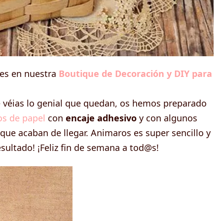
es en nuestra
Boutique de Decoración y DIY para
e véias lo genial que quedan, os hemos preparado
s de papel
con
encaje adhesivo
y con algunos
ue acaban de llegar. Animaros es super sencillo y
sultado! ¡Feliz fin de semana a tod@s!