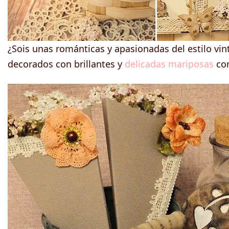
¿Sois unas románticas y apasionadas del estilo vin
decorados con brillantes y
delicadas mariposas
con