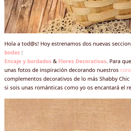
Hola a tod@s! Hoy estrenamos dos nuevas seccion
bodas
:
Encaje y bordados
&
Flores Decorativas
. Para qu
unas fotos de inspiración decorando nuestros
cono
complementos decorativos de lo más Shabby Chic q
si sois unas románticas como yo os encantará el re