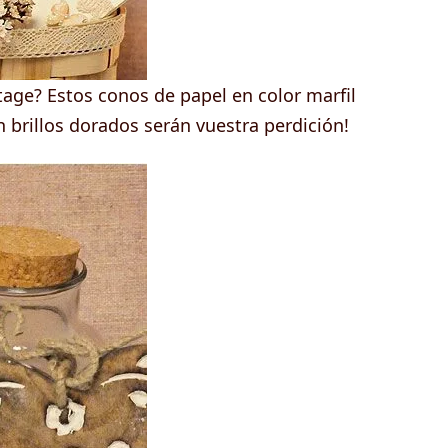
tage? Estos conos de papel en color marfil
 brillos dorados serán vuestra perdición!