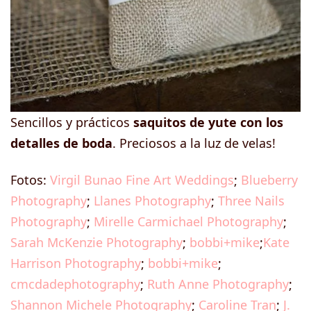
Sencillos y prácticos
saquitos de yute con los
detalles de boda
. Preciosos a la luz de velas!
Fotos:
Virgil Bunao Fine Art Weddings
;
Blueberry
Photography
;
Llanes Photography
;
Three Nails
Photography
;
Mirelle Carmichael Photography
;
Sarah McKenzie Photography
;
bobbi+mike
;
Kate
Harrison Photography
;
bobbi+mike
;
cmcdadephotography
;
Ruth Anne Photography
;
Shannon Michele Photography
;
Caroline Tran
;
J.