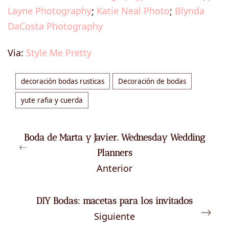
Layne Photography
;
Katie Neal Photo
;
Blynda
DaCosta Photography
Via:
Style Me Pretty
decoración bodas rusticas
Decoración de bodas
yute rafia y cuerda
Boda de Marta y Javier. Wednesday Wedding
Planners
Anterior
DIY Bodas: macetas para los invitados
Siguiente