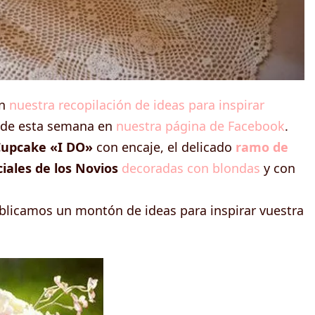
on
nuestra recopilación de ideas para inspirar
 de esta semana en
nuestra página de Facebook
.
Cupcake «I DO»
con encaje, el delicado
ramo de
ciales de los Novios
decoradas con blondas
y con
ublicamos un montón de ideas para inspirar vuestra