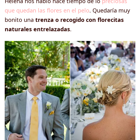
Helena nos habló hace tiempo de lo
preciosas
que quedan las flores en el pelo
. Quedaría muy
bonito una
trenza o recogido con florecitas
naturales entrelazadas
.